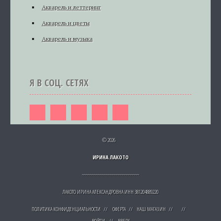
Акварель и леттеринг
Акварель и цветы
Акварель и музыка
Я В СОЦ. СЕТЯХ
© 2026
ИРИНА ЛАКОТО
~~~~~~~~~~~~~~~~~~~~~~~~~~~~~
ЛАКОТО ИРИНА АЛЕКСАНДРОВНА ИНН 381204889220
ПОЛИТИКА КОНФИДЕНЦИАЛЬНОСТИ
//
ОФЕРТА
//
НАШ МАГАЗИН
// //
ВОЙТИ
//
ВВЕРХ